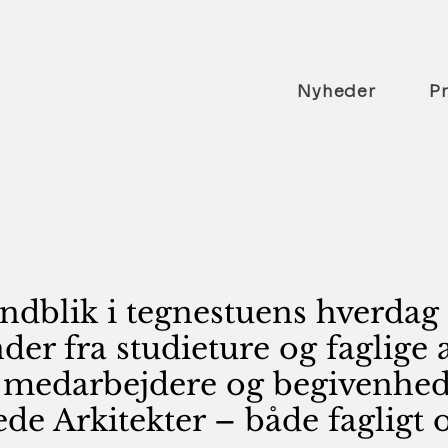
Nyheder
P
indblik i tegnestuens hverdag
r fra studieture og faglige 
, medarbejdere og begivenhed
e Arkitekter – både fagligt o